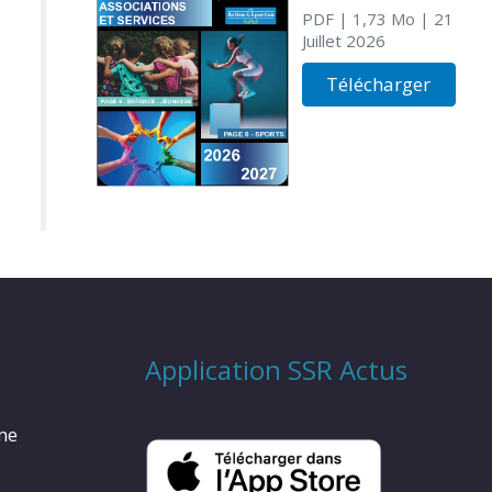
PDF
| 1,73 Mo
| 21
Juillet 2026
Télécharger
Application SSR Actus
rme