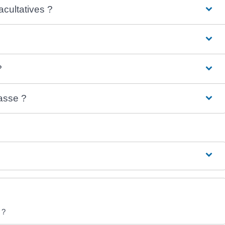
acultatives ?
?
asse ?
 ?