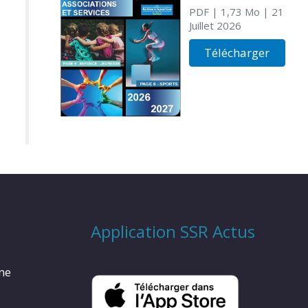
PDF
| 1,73 Mo
| 21
Juillet 2026
Télécharger
Application SSR Actus
rme