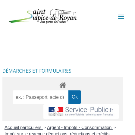
Aller au contenu
Aller au pied de page
MEN
PRIN
DÉMARCHES ET FORMULAIRES
Accueil particuliers
>
Argent - Impôts - Consommation
>
Impôt sur le revenu : déductions, réductions et crédits