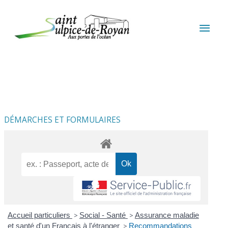
Aller au contenu
Aller au pied de page
MEN
PRIN
DÉMARCHES ET FORMULAIRES
Accueil particuliers
>
Social - Santé
>
Assurance maladie
et santé d'un Français à l'étranger
>
Recommandations