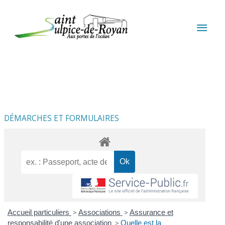
Aller au contenu
Aller au pied de page
MEN
PRIN
DÉMARCHES ET FORMULAIRES
Accueil particuliers
>
Associations
>
Assurance et
responsabilité d'une association
>
Quelle est la