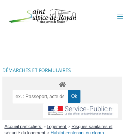
Aller au contenu
Aller au pied de page
MEN
PRIN
DÉMARCHES ET FORMULAIRES
Accueil particuliers
>
Logement
>
Risques sanitaires et
sécurité du logement
>
Habitat contenant du plomb