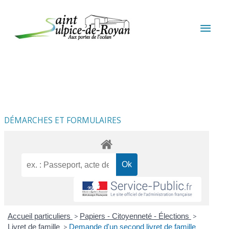
Aller au contenu
Aller au pied de page
MEN
PRIN
DÉMARCHES ET FORMULAIRES
Accueil particuliers
>
Papiers - Citoyenneté - Élections
>
Livret de famille
>
Demande d'un second livret de famille