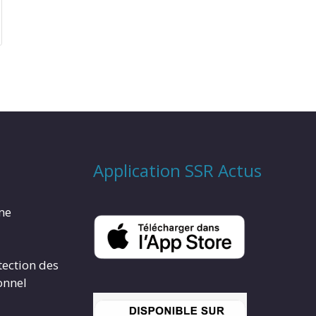
Application SSR Actus
rme
tection des
onnel