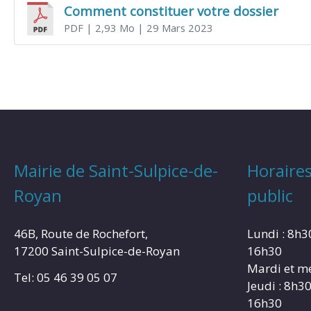
Comment constituer votre dossier
PDF
| 2,93 Mo
| 29 Mars 2023
Mairie de Saint-Sulpice-de-
Horaires
Royan
public
46B, Route de Rochefort,
Lundi : 8h3
17200 Saint-Sulpice-de-Royan
16h30
Mardi et me
Tel: 05 46 39 05 07
Jeudi : 8h3
16h30