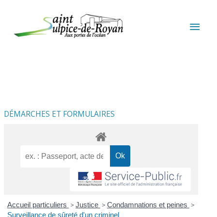
Aller au contenu
Aller au pied de page
MEN
PRIN
DÉMARCHES ET FORMULAIRES
Accueil particuliers
>
Justice
>
Condamnations et peines
>
Surveillance de sûreté d'un criminel