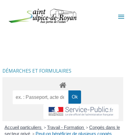
Aller au contenu
Aller au pied de page
MEN
PRIN
DÉMARCHES ET FORMULAIRES
Accueil particuliers
>
Travail - Formation
>
Congés dans le
secteur privé
>
Peut-on bénéficier de plusieurs congés