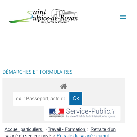
Aller au contenu
Aller au pied de page
MEN
PRIN
DÉMARCHES ET FORMULAIRES
Accueil particuliers
>
Travail - Formation
>
Retraite d'un
salarié du secteur privé
>
Retraite du salarié : cumul