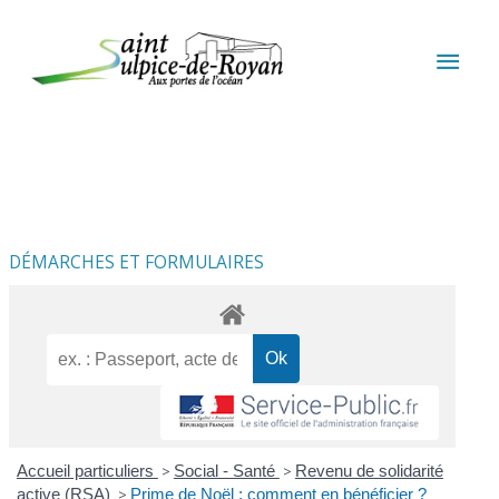
Aller au contenu
Aller au pied de page
MEN
PRIN
DÉMARCHES ET FORMULAIRES
Accueil particuliers
>
Social - Santé
>
Revenu de solidarité
active (RSA)
>
Prime de Noël : comment en bénéficier ?