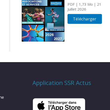
PDF
| 1,73 Mo
| 21
Juillet 2026
Télécharger
Application SSR Actus
rme