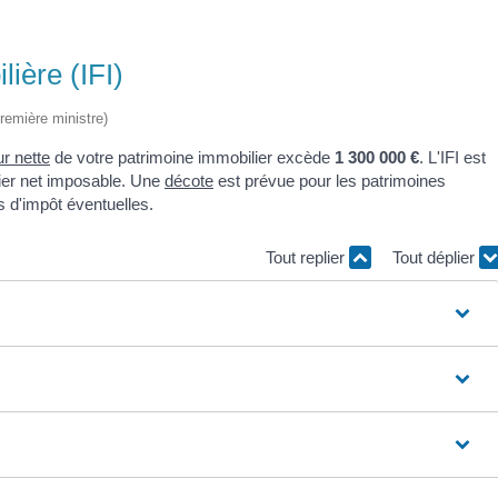
lière (IFI)
Première ministre)
ur nette
de votre patrimoine immobilier excède
1 300 000 €
. L'IFI est
lier net imposable. Une
décote
est prévue pour les patrimoines
s d'impôt éventuelles.
Tout replier
Tout déplier