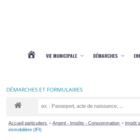
Aller au contenu
Aller au pied de page
VIE MUNICIPALE
DÉMARCHES
EN
ACTUALITÉS
DÉMARCHES ET FORMULAIRES
Accueil particuliers
>
Argent - Impôts - Consommation
>
Impôt s
immobilière (IFI)