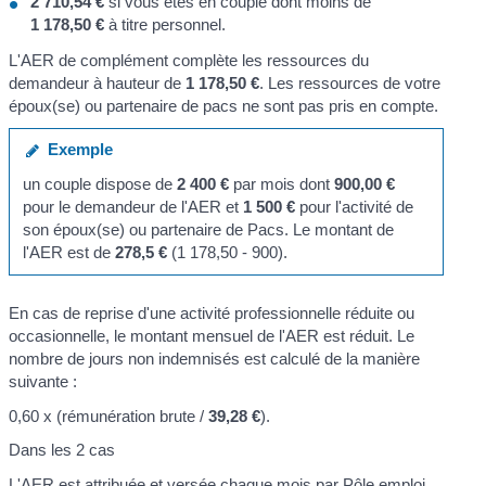
2 710,54 €
si vous êtes en couple dont moins de
1 178,50 €
à titre personnel.
L'AER de complément complète les ressources du
demandeur à hauteur de
1 178,50 €
. Les ressources de votre
époux(se) ou partenaire de pacs ne sont pas pris en compte.
Exemple
un couple dispose de
2 400 €
par mois dont
900,00 €
pour le demandeur de l'AER et
1 500 €
pour l'activité de
son époux(se) ou partenaire de Pacs. Le montant de
l'AER est de
278,5 €
(1 178,50 - 900).
En cas de reprise d'une activité professionnelle réduite ou
occasionnelle, le montant mensuel de l'AER est réduit. Le
nombre de jours non indemnisés est calculé de la manière
suivante :
0,60 x (rémunération brute /
39,28 €
).
Dans les 2 cas
L'AER est attribuée et versée chaque mois par Pôle emploi