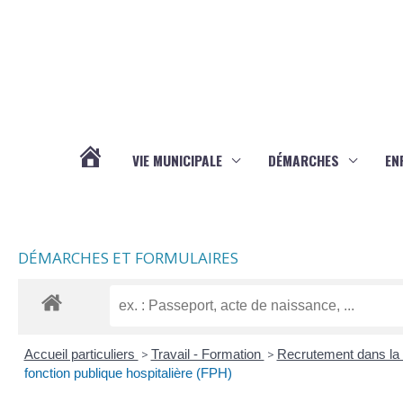
Aller au contenu
Aller au pied de page
VIE MUNICIPALE
DÉMARCHES
EN
ACTUALITÉS
DÉMARCHES ET FORMULAIRES
Accueil particuliers
>
Travail - Formation
>
Recrutement dans la 
fonction publique hospitalière (FPH)