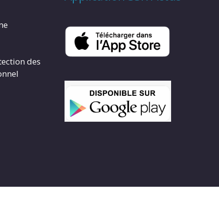
rme
tection des
onnel