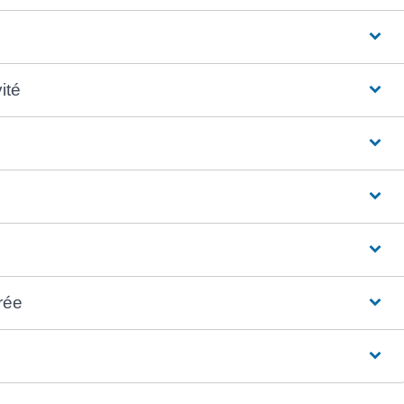
ité
rée