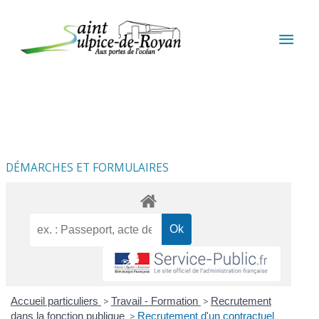
Aller au contenu
Aller au pied de page
MEN
PRIN
DÉMARCHES ET FORMULAIRES
Accueil particuliers
>
Travail - Formation
>
Recrutement
dans la fonction publique
>
Recrutement d'un contractuel