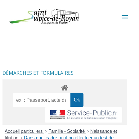
Aller au contenu
Aller au pied de page
MEN
PRIN
DÉMARCHES ET FORMULAIRES
Accueil particuliers
>
Famille - Scolarité
>
Naissance et
filiation
>
Dans quel cadre peut-on effectuer un test de