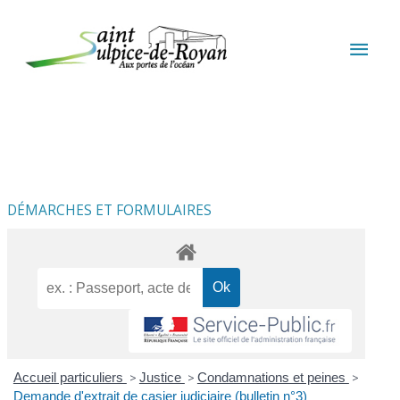
Aller au contenu
Aller au pied de page
MEN
PRIN
DÉMARCHES ET FORMULAIRES
Accueil particuliers
>
Justice
>
Condamnations et peines
>
Demande d'extrait de casier judiciaire (bulletin n°3)