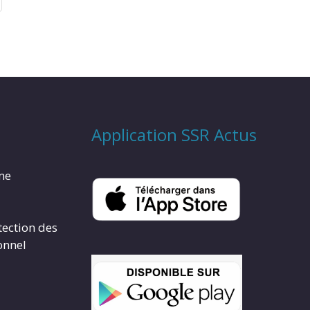
Application SSR Actus
rme
tection des
onnel