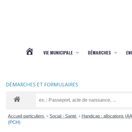
Aller au contenu
Aller au pied de page
VIE MUNICIPALE
DÉMARCHES
EN
ACTUALITÉS
DÉMARCHES ET FORMULAIRES
Accueil particuliers
>
Social - Santé
>
Handicap : allocations (
(PCH)