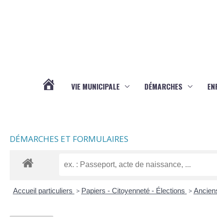
Aller au contenu
Aller au pied de page
VIE MUNICIPALE
DÉMARCHES
EN
ACTUALITÉS
DÉMARCHES ET FORMULAIRES
Accueil particuliers
>
Papiers - Citoyenneté - Élections
>
Ancien