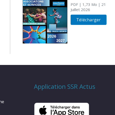
PDF
| 1,73 Mo
| 21
Juillet 2026
Télécharger
Application SSR Actus
rme