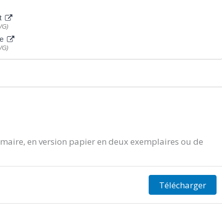
nt
CVG)
ce
CVG)
aire, en version papier en deux exemplaires ou de
Télécharger