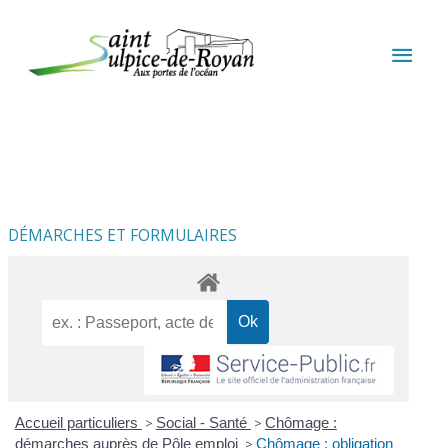
Aller au contenu
Aller au pied de page
MEN
PRIN
DÉMARCHES ET FORMULAIRES
Accueil particuliers
>
Social - Santé
>
Chômage :
démarches auprès de Pôle emploi
>
Chômage : obligation