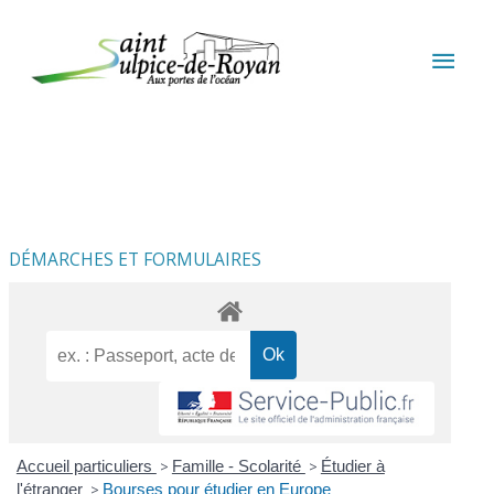
Aller au contenu
Aller au pied de page
MEN
PRIN
DÉMARCHES ET FORMULAIRES
Accueil particuliers
>
Famille - Scolarité
>
Étudier à
l'étranger
>
Bourses pour étudier en Europe