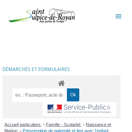
Aller au contenu
Aller au pied de page
MEN
PRIN
DÉMARCHES ET FORMULAIRES
Accueil particuliers
>
Famille - Scolarité
>
Naissance et
filiation
>
Présomption de paternité et lien avec l'enfant