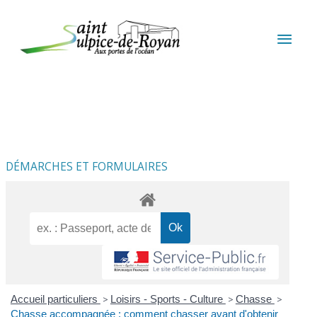
Aller au contenu
Aller au pied de page
MEN
PRIN
DÉMARCHES ET FORMULAIRES
Accueil particuliers
>
Loisirs - Sports - Culture
>
Chasse
>
Chasse accompagnée : comment chasser avant d'obtenir