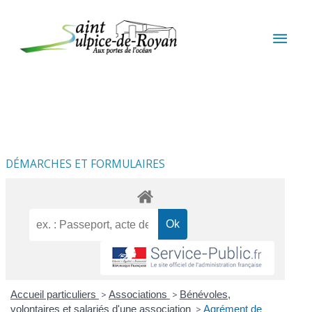
Aller au contenu
Aller au pied de page
MEN
PRIN
DÉMARCHES ET FORMULAIRES
Accueil particuliers
>
Associations
>
Bénévoles,
volontaires et salariés d'une association
>
Agrément de