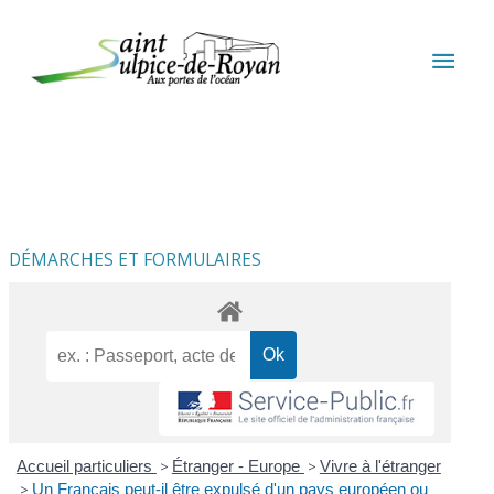
Aller au contenu
Aller au pied de page
MEN
PRIN
DÉMARCHES ET FORMULAIRES
Accueil particuliers
>
Étranger - Europe
>
Vivre à l'étranger
>
Un Français peut-il être expulsé d'un pays européen ou