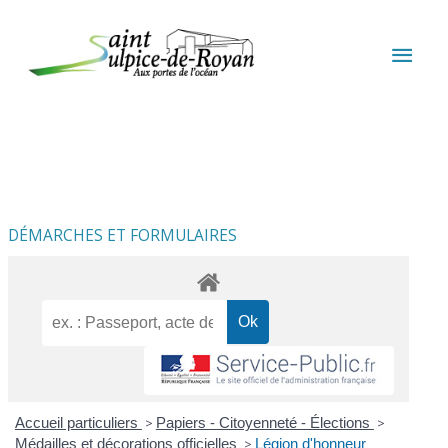
Aller au contenu
Aller au pied de page
MEN
PRIN
DÉMARCHES ET FORMULAIRES
Accueil particuliers
>
Papiers - Citoyenneté - Élections
>
Médailles et décorations officielles
>
Légion d'honneur