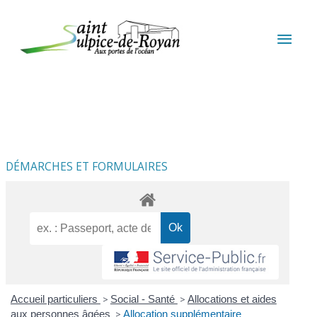
Aller au contenu
Aller au pied de page
MEN
PRIN
DÉMARCHES ET FORMULAIRES
Accueil particuliers
>
Social - Santé
>
Allocations et aides
aux personnes âgées
>
Allocation supplémentaire