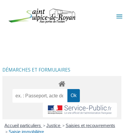
Aller au contenu
Aller au pied de page
MEN
PRIN
DÉMARCHES ET FORMULAIRES
Accueil particuliers
>
Justice
>
Saisies et recouvrements
>
Saisie immobilière