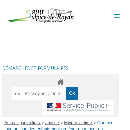
Aller au contenu
Aller au pied de page
MEN
PRIN
DÉMARCHES ET FORMULAIRES
Accueil particuliers
>
Justice
>
Mineur victime
>
Que peut
faire un juge des enfants pour protéger un mineur en