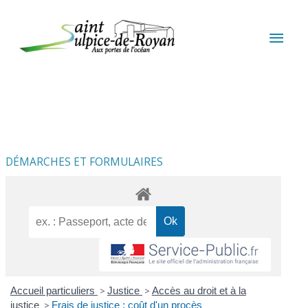
Aller au contenu
Aller au pied de page
MEN
PRIN
DÉMARCHES ET FORMULAIRES
Accueil particuliers
>
Justice
>
Accès au droit et à la
justice
>
Frais de justice : coût d'un procès