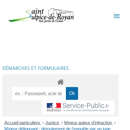
Aller au contenu
Aller au pied de page
MEN
PRIN
DÉMARCHES ET FORMULAIRES
Accueil particuliers
>
Justice
>
Mineur auteur d'infraction
>
Mineur délinquant : déroulement de l'enquête par un juge