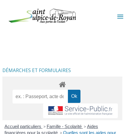
Aller au contenu
Aller au pied de page
MEN
PRIN
DÉMARCHES ET FORMULAIRES
Accueil particuliers
>
Famille - Scolarité
>
Aides
financières pour la scolarité
>
Quelles sont les aides pour