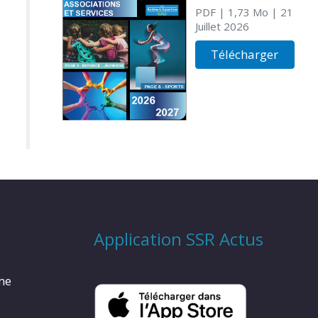
PDF
| 1,73 Mo
| 21
Juillet 2026
Télécharger
Application SSR Actus
rme