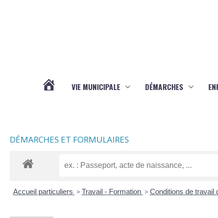
Aller au contenu
Aller au pied de page
VIE MUNICIPALE
DÉMARCHES
EN
ACTUALITÉS
DÉMARCHES ET FORMULAIRES
Accueil particuliers
>
Travail - Formation
>
Conditions de travail