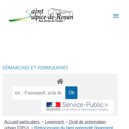
Aller au contenu
Aller au pied de page
MEN
PRIN
DÉMARCHES ET FORMULAIRES
Accueil particuliers
>
Logement
>
Droit de préemption
urbain (DPU)
>
Rétrocession du bien préempté (logement,