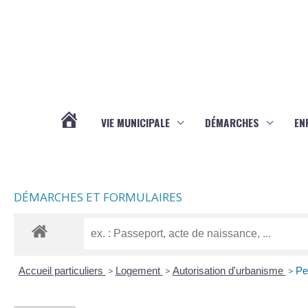
Aller au contenu
Aller au pied de page
VIE MUNICIPALE
DÉMARCHES
EN
ACTUALITÉS
DÉMARCHES ET FORMULAIRES
Accueil particuliers
>
Logement
>
Autorisation d'urbanisme
>
Pe