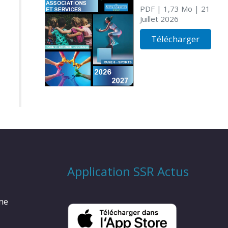
PDF
| 1,73 Mo
| 21
Juillet 2026
Télécharger
Application SSR Actus
rme