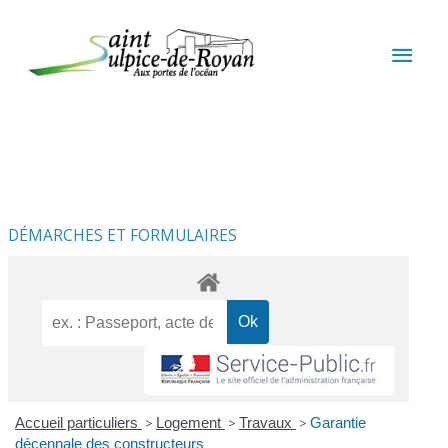
Aller au contenu
Aller au pied de page
MEN
PRIN
DÉMARCHES ET FORMULAIRES
Accueil particuliers
>
Logement
>
Travaux
>
Garantie
décennale des constructeurs