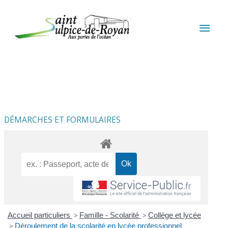
Aller au contenu
Aller au pied de page
MEN
PRIN
DÉMARCHES ET FORMULAIRES
Accueil particuliers
>
Famille - Scolarité
>
Collège et lycée
>
Déroulement de la scolarité en lycée professionnel