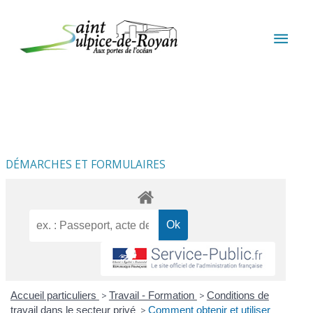
Aller au contenu
Aller au pied de page
MEN
PRIN
DÉMARCHES ET FORMULAIRES
Accueil particuliers
>
Travail - Formation
>
Conditions de
travail dans le secteur privé
>
Comment obtenir et utiliser