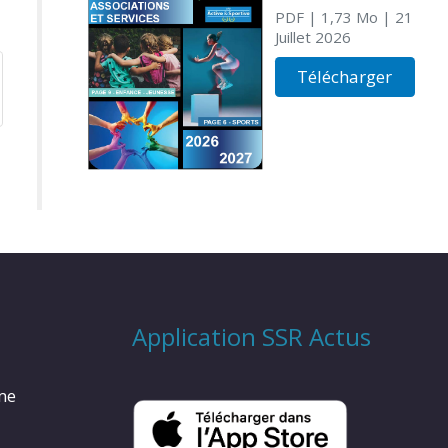
PDF
| 1,73 Mo
| 21
Juillet 2026
Télécharger
Application SSR Actus
rme