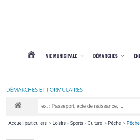
Aller au contenu
Aller au pied de page
VIE MUNICIPALE
DÉMARCHES
EN
ACTUALITÉS
DÉMARCHES ET FORMULAIRES
Accueil particuliers
>
Loisirs - Sports - Culture
>
Pêche
>
Pêche 