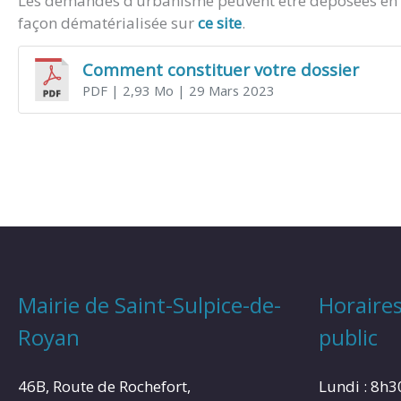
Les demandes d’urbanisme peuvent être déposées en m
façon dématérialisée sur
ce site
.
Comment constituer votre dossier
PDF
| 2,93 Mo
| 29 Mars 2023
Mairie de Saint-Sulpice-de-
Horaires
Royan
public
46B, Route de Rochefort,
Lundi : 8h3