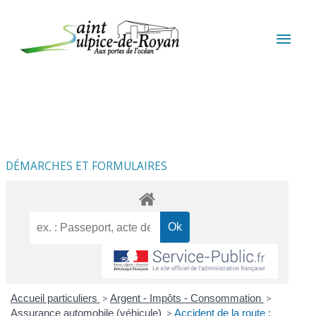
Aller au contenu
Aller au pied de page
MEN
PRIN
DÉMARCHES ET FORMULAIRES
Accueil particuliers
>
Argent - Impôts - Consommation
>
Assurance automobile (véhicule)
>
Accident de la route :