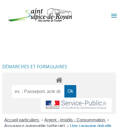
Aller au contenu
Aller au pied de page
MEN
PRIN
DÉMARCHES ET FORMULAIRES
Accueil particuliers
>
Argent - Impôts - Consommation
>
Assurance automobile (véhicule)
>
Une caravane doit-elle