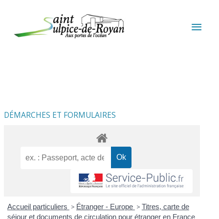
Aller au contenu
Aller au pied de page
MEN
PRIN
DÉMARCHES ET FORMULAIRES
Accueil particuliers
>
Étranger - Europe
>
Titres, carte de
séjour et documents de circulation pour étranger en France