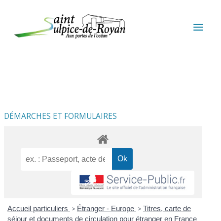
Aller au contenu
Aller au pied de page
MEN
PRIN
DÉMARCHES ET FORMULAIRES
Accueil particuliers
>
Étranger - Europe
>
Titres, carte de
séjour et documents de circulation pour étranger en France