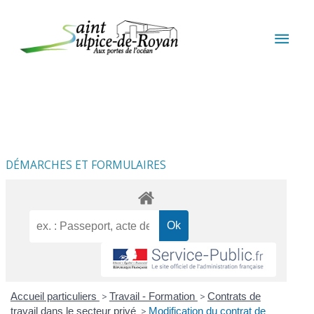
Aller au contenu
Aller au pied de page
MEN
PRIN
DÉMARCHES ET FORMULAIRES
Accueil particuliers
>
Travail - Formation
>
Contrats de
travail dans le secteur privé
>
Modification du contrat de