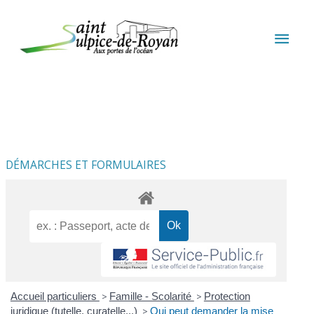
Aller au contenu
Aller au pied de page
MEN
PRIN
DÉMARCHES ET FORMULAIRES
Accueil particuliers
>
Famille - Scolarité
>
Protection
juridique (tutelle, curatelle...)
>
Qui peut demander la mise