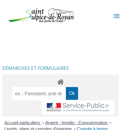
Aller au contenu
Aller au pied de page
MEN
PRIN
DÉMARCHES ET FORMULAIRES
Accueil particuliers
>
Argent - Impôts - Consommation
>
Livrets, plans et comptes d'épargne
>
Compte à terme