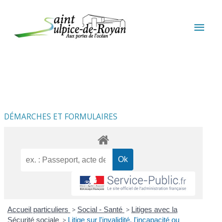
Aller au contenu
Aller au pied de page
MEN
PRIN
DÉMARCHES ET FORMULAIRES
Accueil particuliers
>
Social - Santé
>
Litiges avec la
Sécurité sociale
>
Litige sur l'invalidité, l'incapacité ou