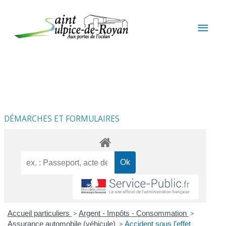
Aller au contenu
Aller au pied de page
MEN
PRIN
DÉMARCHES ET FORMULAIRES
Accueil particuliers
>
Argent - Impôts - Consommation
>
Assurance automobile (véhicule)
>
Accident sous l'effet