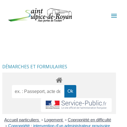
Aller au contenu
Aller au pied de page
MEN
PRIN
DÉMARCHES ET FORMULAIRES
Accueil particuliers
>
Logement
>
Copropriété en difficulté
>
Copropriété : intervention d'un administrateur provisoire